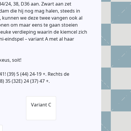
34/24, 38, D36 aan. Zwart aan zet
 dam die hij nog mag halen, steeds in
f, kunnen we deze twee vangen ook al
 lonen om maar eens te gaan stoeien
 leuke verdieping waarin de kiemcel zich
i-eindspel – variant A met al haar
eus, soit!
1! (39) 5 (44) 24-19 +. Rechts de
8) 35 (32E) 24 (37) 47 +.
Variant C