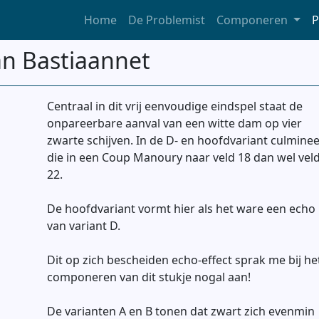
Home
De Problemist
Componeren
P
an Bastiaannet
Centraal in dit vrij eenvoudige eindspel staat de
onpareerbare aanval van een witte dam op vier
zwarte schijven. In de D- en hoofdvariant culminee
die in een Coup Manoury naar veld 18 dan wel vel
22.
De hoofdvariant vormt hier als het ware een echo
van variant D.
Dit op zich bescheiden echo-effect sprak me bij he
componeren van dit stukje nogal aan!
De varianten A en B tonen dat zwart zich evenmin