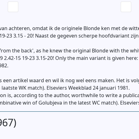
 van achteren, omdat ik de originele Blonde ken met de wit
5 19-23 3.15 - 20! Naast de gegeven scherpe hoofdvariant zij
from the back', as he knew the original Blonde with the wh
 2.42-15 19-23 3.15-20! Only the main variant is given here:
982.
 een artikel waard en wil ik nog wel eens maken. Het is vol
 laatste WK match). Elseviers Weekblad 24 januari 1981.
is, according to the author, worthwhile to write a publicatio
binative win of Golubjeva in the latest WC match). Elsevie
967)