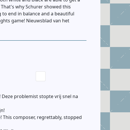
g. That's why Schurer showed this
to end in balance and a beautiful
ughts game! Nieuwsblad van het
k! Deze problemist stopte vrij snel na
jn!
e! This composer, regrettably, stopped