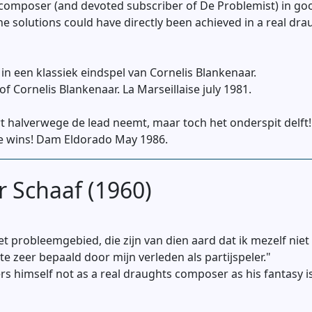
omposer (and devoted subscriber of De Problemist) in good 
the solutions could have directly been achieved in a real d
 in een klassiek eindspel van Cornelis Blankenaar.
f Cornelis Blankenaar. La Marseillaise july 1981.
 halverwege de lead neemt, maar toch het onderspit delft!
ite wins! Dam Eldorado May 1986.
r Schaaf (1960)
et probleemgebied, die zijn van dien aard dat ik mezelf niet
te zeer bepaald door mijn verleden als partijspeler."
himself not as a real draughts composer as his fantasy is 