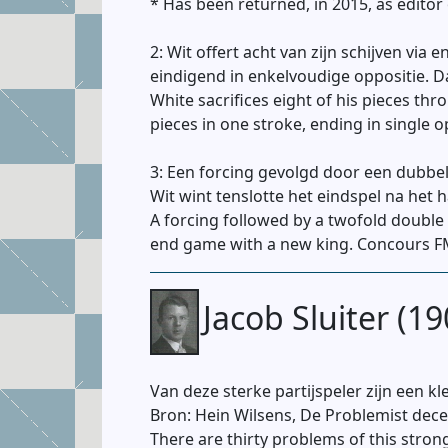
* Has been returned, in 2015, as editor
2: Wit offert acht van zijn schijven vi
eindigend in enkelvoudige oppositie. 
White sacrifices eight of his pieces th
pieces in one stroke, ending in single 
3: Een forcing gevolgd door een dubbel
Wit wint tenslotte het eindspel na het
A forcing followed by a twofold double s
end game with a new king. Concours FM
Jacob Sluiter (1
Van deze sterke partijspeler zijn een 
Bron: Hein Wilsens, De Problemist dece
There are thirty problems of this str