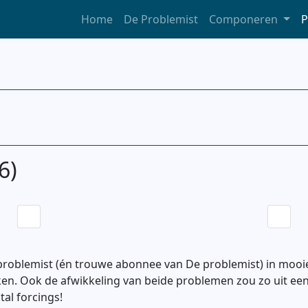
Home
De Problemist
Componeren
P
6)
oblemist (én trouwe abonnee van De problemist) in mooi
en. Ook de afwikkeling van beide problemen zou zo uit een
al forcings!