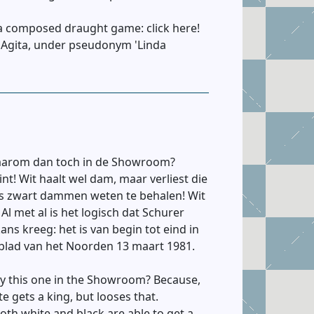
 a composed draught game: click here!
 Agita, under pseudonym 'Linda
Waarom dan toch in de Showroom?
nt! Wit haalt wel dam, maar verliest die
 als zwart dammen weten te behalen! Wit
Al met al is het logisch dat Schurer
ns kreeg: het is van begin tot eind in
wsblad van het Noorden 13 maart 1981.
y this one in the Showroom? Because,
e gets a king, but looses that.
oth white and black are able to get a