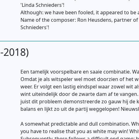
'Linda Schnieders'!
Although: we have been fooled, it appeared to be
Name of the composer: Ron Heusdens, partner of
Schnieders'!
-2018)
Een tamelijk voorspelbare en saaie combinatie. 
Omdat je als witspeler wel moet doorzien of het wi
weer. Er volgt een lastig eindspel waar zowel wit
wint uiteindelijk door de zwarte dam af te vangen. 
juist dit probleem demonstreerde zo gauw hij de ka
balans en lijkt zo uit de partij weggelopen! Nieu
A somewhat predictable and dull combination. Wh
you have to realise that you as white may win! Whit
Subsequently, there follows a difficult end game: b