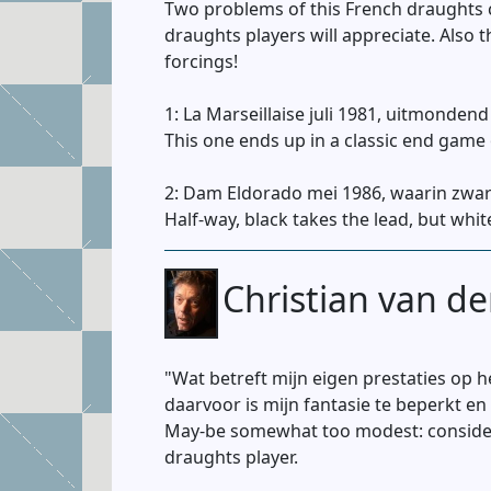
Two problems of this French draughts c
draughts players will appreciate. Also 
forcings!
1: La Marseillaise juli 1981, uitmondend
This one ends up in a classic end game o
2: Dam Eldorado mei 1986, waarin zwart
Half-way, black takes the lead, but wh
Christian van de
"Wat betreft mijn eigen prestaties op h
daarvoor is mijn fantasie te beperkt en 
May-be somewhat too modest: considers 
draughts player.