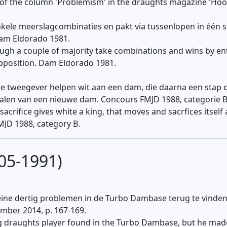
 of the column 'Problemism' in the draughts magazine 'Hoof
a enkele meerslagcombinaties en pakt via tussenlopen in één s
Dam Eldorado 1981.
rough a couple of majority take combinations and wins by en
opposition. Dam Eldorado 1981.
e tweegever helpen wit aan een dam, die daarna een stap op
 halen van een nieuwe dam. Concours FMJD 1988, categorie B
acrifice gives white a king, that moves and sacrfices itself 
JD 1988, category B.
905-1991)
kleine dertig problemen in de Turbo Dambase terug te vinde
mber 2014, p. 167-169.
ong draughts player found in the Turbo Dambase, but he m