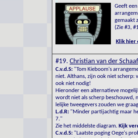
gg
Geeft een p
arrangemen
gemaakt zi
(Zie #3, #
Klik hier
#19.
Christian van der Schaa
C.v.d.S:
"Tom Kieboom's arrangement
niet. Althans, zijn ook niet scherp:
ook niet nodig!
Hieronder een alternatieve mogelijkh
wordt niet als scherp beschouwd, m
lelijke tweegevers zouden we graag 
L.d.R:
"Minder partijachtig maar he
7."
Zie het middelste diagram.
Kijk ve
C.v.d.S:
"Laatste poging Oege's prob