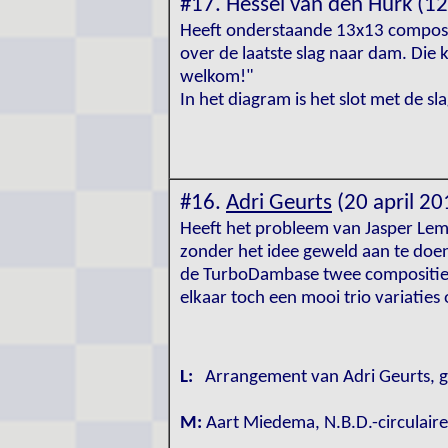
#17. Hessel van den Hurk (1
Heeft onderstaande 13x13 composit
over de laatste slag naar dam. Die 
welkom!"
In het diagram is het slot met de 
#16.
Adri Geurts
(20 april 20
Heeft het probleem van Jasper Lem
zonder het idee geweld aan te doen
de TurboDambase twee composities d
elkaar toch een mooi trio variatie
L:
Arrangement van Adri Geurts, ge
M:
Aart Miedema, N.B.D.-circulair