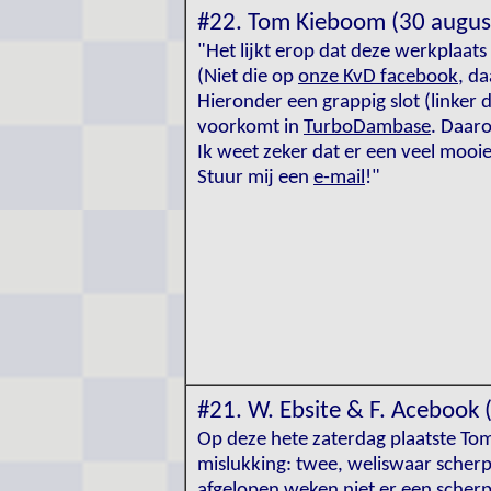
#22. Tom Kieboom (30 augus
"Het lijkt erop dat deze werkplaat
(Niet die op
onze KvD facebook
, d
Hieronder een grappig slot (linker 
voorkomt in
TurboDambase
. Daaro
Ik weet zeker dat er een veel mooi
Stuur mij een
e-mail
!"
#21. W. Ebsite & F. Acebook (
Op deze hete zaterdag plaatste T
mislukking: twee, weliswaar scherpe
afgelopen weken niet er een scherp